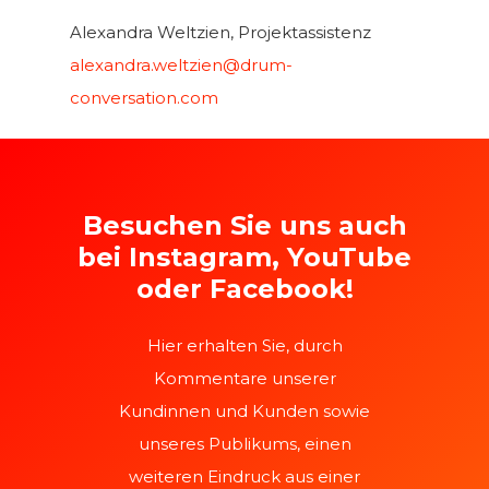
Alexandra Weltzien, Projektassistenz
alexandra.weltzien@drum-
conversation.com
Besuchen Sie uns auch
bei Instagram, YouTube
oder Facebook!
Hier erhalten Sie, durch
Kommentare unserer
Kundinnen und Kunden sowie
unseres Publikums, einen
weiteren Eindruck aus einer